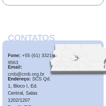
CONTATOS
CMB
Fone:
+55 (61) 3321-
9563
Email:
cmb@cmb.org.br
Endereço:
SCS Qd.
1, Bloco I, Ed.
Central, Salas
1202/1207