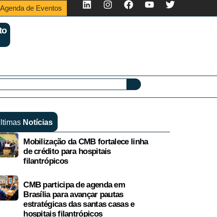
Agenda de Eventos
to
ltimas
Notícias
Mobilização da CMB fortalece linha
de crédito para hospitais
filantrópicos
CMB participa de agenda em
Brasília para avançar pautas
estratégicas das santas casas e
hospitais filantrópicos