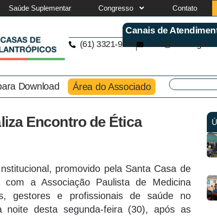
Saúde Suplementar
Congresso
Contato
Canais de Atendimen
(61) 3321-9563
cmb@cmb.org.br
 para Download
Área do Associado
liza Encontro de Ética
Ú
Institucional, promovido pela Santa Casa de
ia com a Associação Paulista de Medicina
, gestores e profissionais de saúde no
a noite desta segunda-feira (30), após as