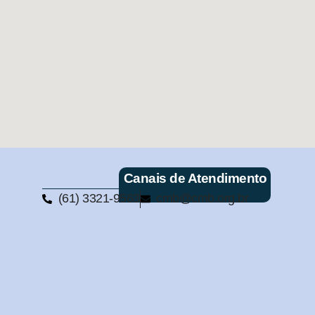
Canais de Atendimento
(61) 3321-9563
cmb@cmb.org.br