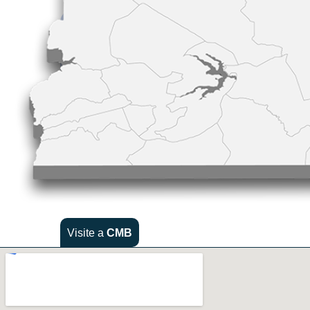
Visite a
CMB