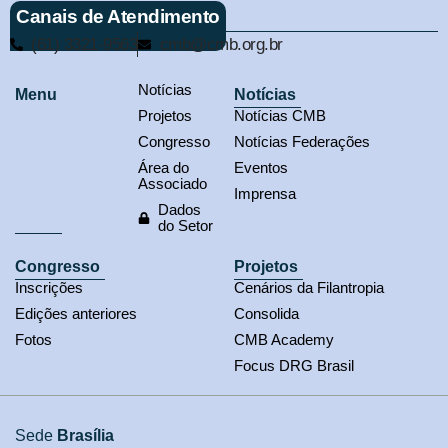
Canais de Atendimento
(61) 3321-9563
cmb@cmb.org.br
Notícias
Menu
Notícias
Projetos
Notícias CMB
Congresso
Notícias Federações
Área do
Eventos
Associado
Imprensa
Dados
do Setor
Congresso
Projetos
Inscrições
Cenários da Filantropia
Edições anteriores
Consolida
Fotos
CMB Academy
Focus DRG Brasil
Sede
Brasília