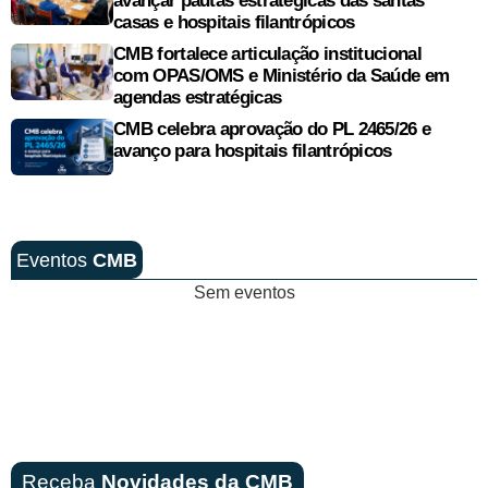
avançar pautas estratégicas das santas
casas e hospitais filantrópicos
CMB fortalece articulação institucional
com OPAS/OMS e Ministério da Saúde em
agendas estratégicas
CMB celebra aprovação do PL 2465/26 e
avanço para hospitais filantrópicos
Eventos
CMB
Sem eventos
Receba
Novidades da CMB