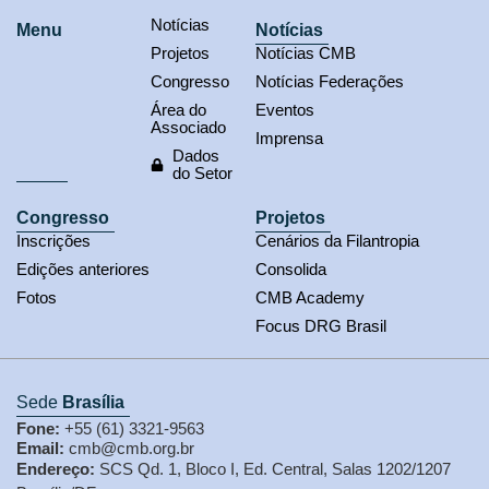
Notícias
Menu
Notícias
Projetos
Notícias CMB
Congresso
Notícias Federações
Área do
Eventos
Associado
Imprensa
Dados
do Setor
Congresso
Projetos
Inscrições
Cenários da Filantropia
Edições anteriores
Consolida
Fotos
CMB Academy
Focus DRG Brasil
Sede
Brasília
Fone:
+55 (61) 3321-9563
Email:
cmb@cmb.org.br
Endereço:
SCS Qd. 1, Bloco I, Ed. Central, Salas 1202/1207