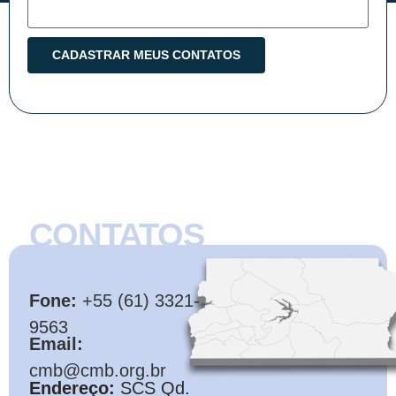
CONTATOS
CMB
Fone:
+55 (61) 3321-
9563
Email:
cmb@cmb.org.br
Endereço:
SCS Qd.