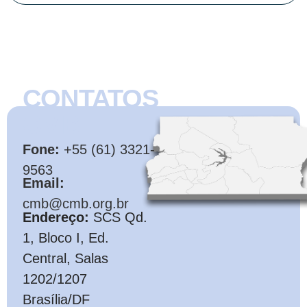
CONTATOS
CMB
Fone:
+55 (61) 3321-
9563
Email:
cmb@cmb.org.br
Endereço:
SCS Qd.
1, Bloco I, Ed.
Central, Salas
1202/1207
Brasília/DF