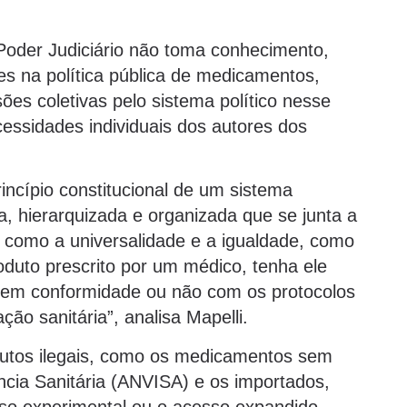
 Poder Judiciário não toma conhecimento,
s na política pública de medicamentos,
es coletivas pelo sistema político nesse
ssidades individuais dos autores dos
rincípio constitucional de um sistema
a, hierarquizada e organizada que se junta a
 como a universalidade e a igualdade, como
oduto prescrito por um médico, tenha ele
le em conformidade ou não com os protocolos
ção sanitária”, analisa Mapelli.
utos ilegais, como os medicamentos sem
ância Sanitária (ANVISA) e os importados,
so experimental ou o acesso expandido,