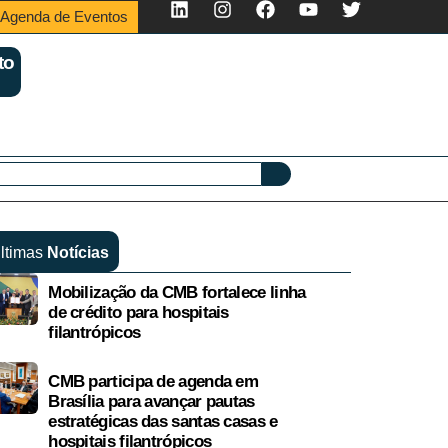
Agenda de Eventos
to
ltimas
Notícias
Mobilização da CMB fortalece linha
de crédito para hospitais
filantrópicos
CMB participa de agenda em
Brasília para avançar pautas
estratégicas das santas casas e
hospitais filantrópicos