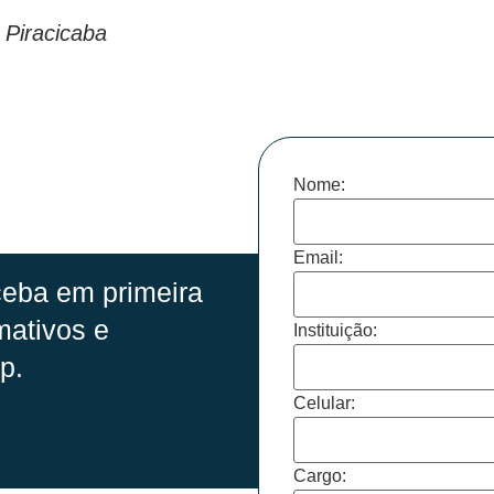
 Piracicaba
Nome:
Email:
eba em primeira
mativos e
Instituição:
p.
Celular:
Cargo: