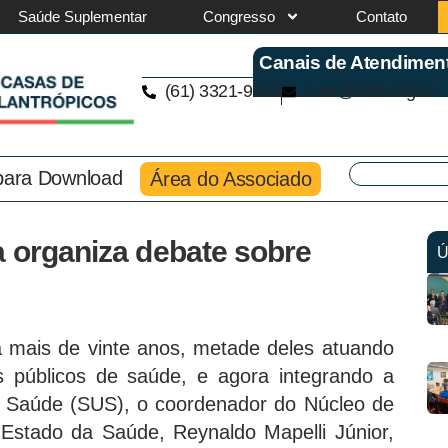
Saúde Suplementar
Congresso
Contato
Canais de Atendimen
(61) 3321-9563
cmb@cmb.org.br
 para Download
Área do Associado
a organiza debate sobre
Ú
 mais de vinte anos, metade deles atuando
s públicos de saúde, e agora integrando a
e Saúde (SUS), o coordenador do Núcleo de
 Estado da Saúde, Reynaldo Mapelli Júnior,