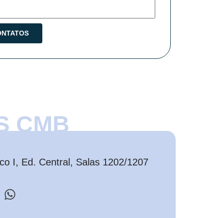
S CMB
o I, Ed. Central, Salas 1202/1207