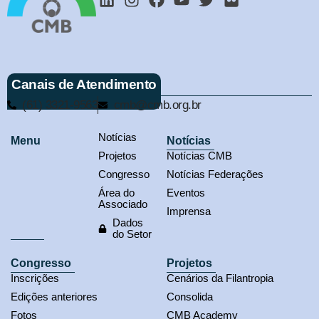
Canais de Atendimento
(61) 3321-9563
cmb@cmb.org.br
Notícias
Menu
Notícias
Projetos
Notícias CMB
Congresso
Notícias Federações
Área do
Eventos
Associado
Imprensa
Dados
do Setor
Congresso
Projetos
Inscrições
Cenários da Filantropia
Edições anteriores
Consolida
Fotos
CMB Academy