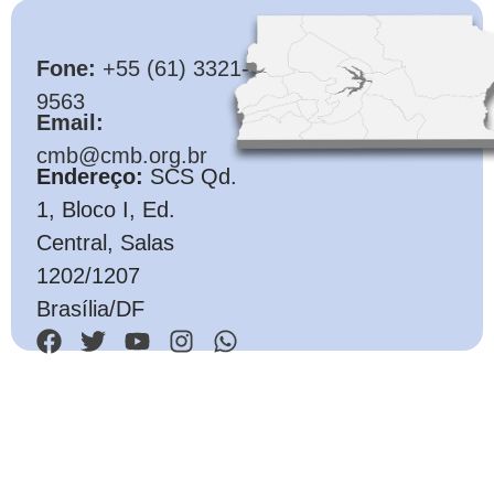
CMB
Fone:
+55 (61) 3321-
9563
Email:
cmb@cmb.org.br
Endereço:
SCS Qd.
1, Bloco I, Ed.
Central, Salas
1202/1207
Brasília/DF