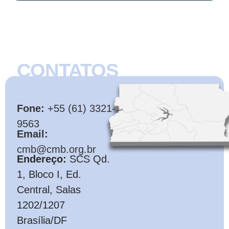
CONTATOS
CMB
Fone:
+55 (61) 3321-
9563
Email:
cmb@cmb.org.br
Endereço:
SCS Qd.
1, Bloco I, Ed.
Central, Salas
1202/1207
Brasília/DF