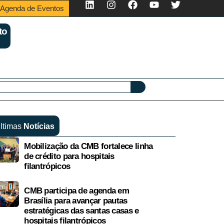
Agenda de Eventos
to
ltimas
Notícias
Mobilização da CMB fortalece linha
de crédito para hospitais
filantrópicos
CMB participa de agenda em
Brasília para avançar pautas
estratégicas das santas casas e
hospitais filantrópicos