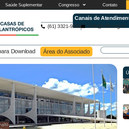
Saúde Suplementar
Congresso
Contato
Canais de Atendimen
(61) 3321-9563
cmb@cmb.org.br
 para Download
Área do Associado
Ú