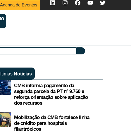
Agenda de Eventos
to
ltimas
Notícias
CMB informa pagamento da
segunda parcela da PT nº 9.760 e
reforça orientação sobre aplicação
dos recursos
Mobilização da CMB fortalece linha
de crédito para hospitais
filantrópicos