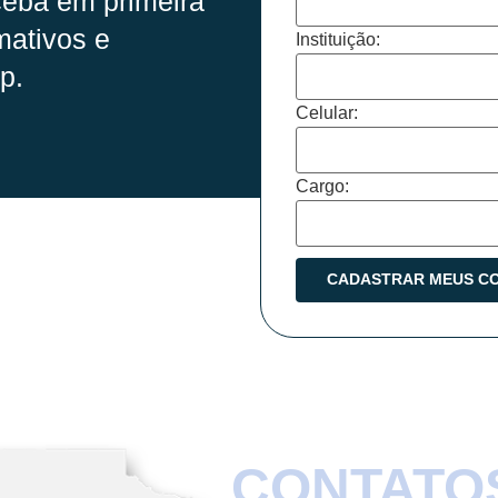
eba em primeira
mativos e
Instituição:
p.
Celular:
Cargo:
CONTATO