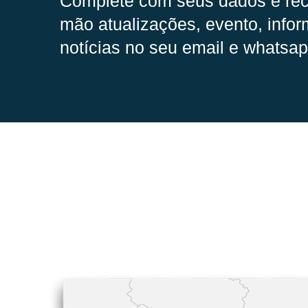
Complete com seus dados e rec
mão
atualizações, evento, infor
notícias no seu email e whatsap