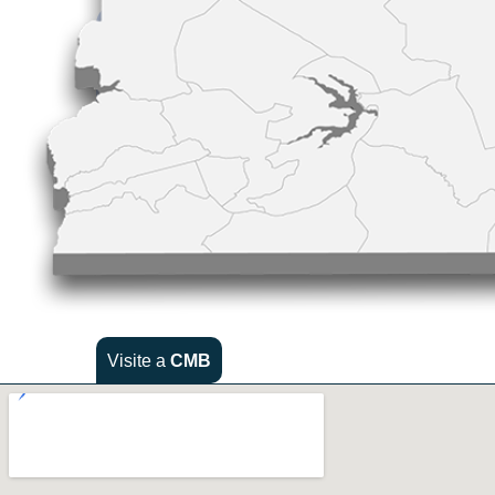
Visite a
CMB