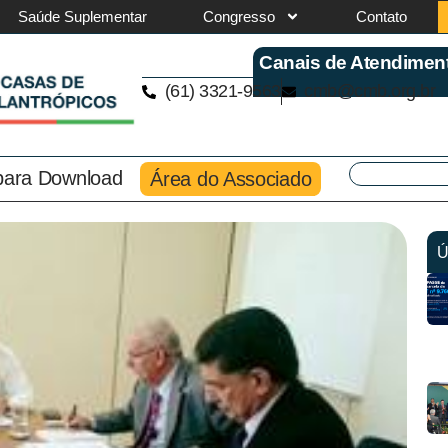
Saúde Suplementar
Congresso
Contato
Canais de Atendimen
(61) 3321-9563
cmb@cmb.org.br
 para Download
Área do Associado
Ú