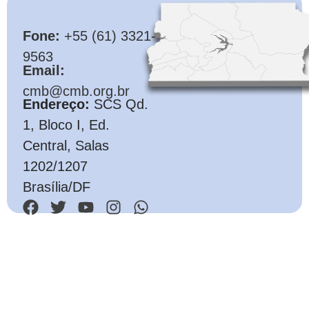
CMB
Fone:
+55 (61) 3321-
9563
Email:
cmb@cmb.org.br
Endereço:
SCS Qd.
1, Bloco I, Ed.
Central, Salas
1202/1207
Brasília/DF