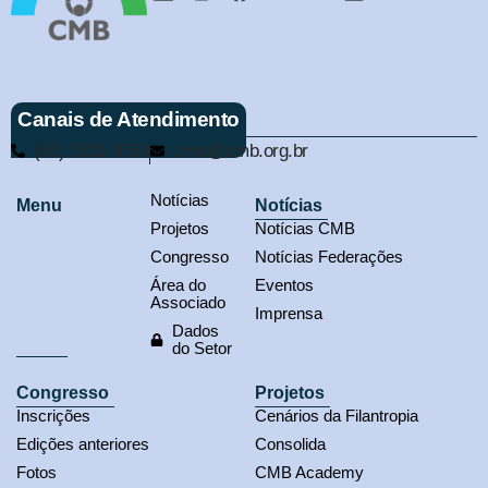
Canais de Atendimento
(61) 3321-9563
cmb@cmb.org.br
Notícias
Menu
Notícias
Projetos
Notícias CMB
Congresso
Notícias Federações
Área do
Eventos
Associado
Imprensa
Dados
do Setor
Congresso
Projetos
Inscrições
Cenários da Filantropia
Edições anteriores
Consolida
Fotos
CMB Academy