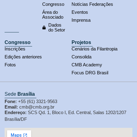
Congresso
Notícias Federações
Área do
Eventos
Associado
Imprensa
Dados
do Setor
Congresso
Projetos
Inscrições
Cenários da Filantropia
Edições anteriores
Consolida
Fotos
CMB Academy
Focus DRG Brasil
Sede
Brasília
Fone:
+55 (61) 3321-9563
Email:
cmb@cmb.org.br
Endereço:
SCS Qd. 1, Bloco I, Ed. Central, Salas 1202/1207
Brasília/DF