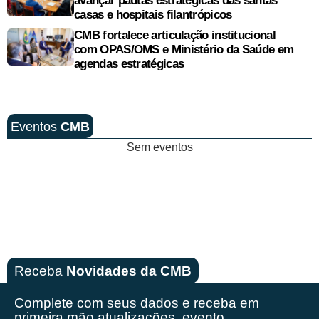
avançar pautas estratégicas das santas
casas e hospitais filantrópicos
CMB fortalece articulação institucional
com OPAS/OMS e Ministério da Saúde em
agendas estratégicas
Eventos
CMB
Sem eventos
Receba
Novidades da CMB
Complete com seus dados e receba em
primeira mão
atualizações, evento,