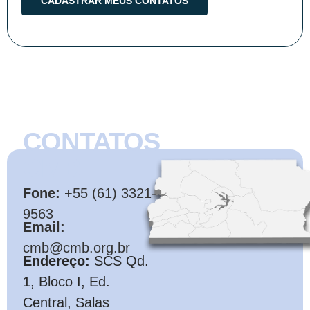
CONTATOS
CMB
Fone:
+55 (61) 3321-
9563
Email:
cmb@cmb.org.br
Endereço:
SCS Qd.
1, Bloco I, Ed.
Central, Salas