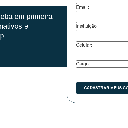
Email:
eba em primeira
mativos e
Instituição:
p.
Celular:
Cargo: