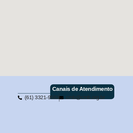
Canais de Atendimento
(61) 3321-9563
cmb@cmb.org.br