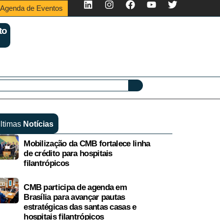
Agenda de Eventos
to
ltimas
Notícias
Mobilização da CMB fortalece linha
de crédito para hospitais
filantrópicos
CMB participa de agenda em
Brasília para avançar pautas
estratégicas das santas casas e
hospitais filantrópicos