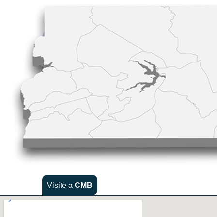
Visite a
CMB