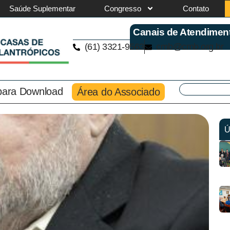
Saúde Suplementar
Congresso
Contato
Canais de Atendimen
(61) 3321-9563
cmb@cmb.org.br
 para Download
Área do Associado
Ú