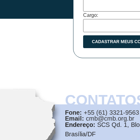
Cargo:
CONTATO
Fone:
+55 (61) 3321-9563
Email:
cmb@cmb.org.br
Endereço:
SCS Qd. 1, Bloc
Brasília/DF