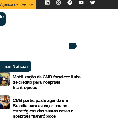
Agenda de Eventos
to
ltimas
Notícias
Mobilização da CMB fortalece linha
de crédito para hospitais
filantrópicos
CMB participa de agenda em
Brasília para avançar pautas
estratégicas das santas casas e
hospitais filantrópicos