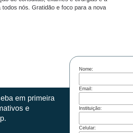
 a todos nós. Gratidão e foco para a nova
Nome:
Email:
eba em primeira
mativos e
Instituição:
p.
Celular: