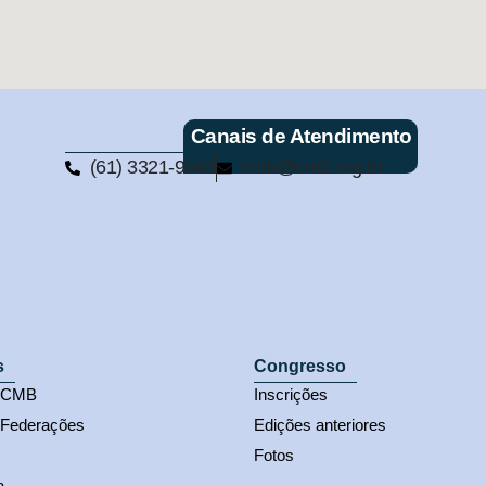
Canais de Atendimento
(61) 3321-9563
cmb@cmb.org.br
s
Congresso
s CMB
Inscrições
 Federações
Edições anteriores
Fotos
a