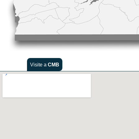
Visite a
CMB