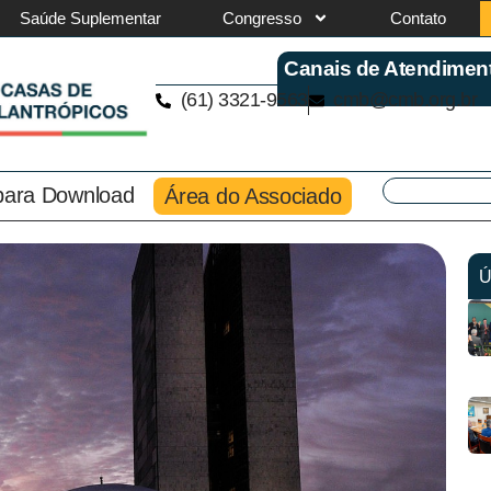
Saúde Suplementar
Congresso
Contato
Canais de Atendimen
(61) 3321-9563
cmb@cmb.org.br
 para Download
Área do Associado
Ú