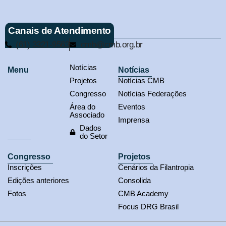
Canais de Atendimento
(61) 3321-9563
cmb@cmb.org.br
Notícias
Menu
Notícias
Projetos
Notícias CMB
Congresso
Notícias Federações
Área do
Eventos
Associado
Imprensa
Dados
do Setor
Congresso
Projetos
Inscrições
Cenários da Filantropia
Edições anteriores
Consolida
Fotos
CMB Academy
Focus DRG Brasil