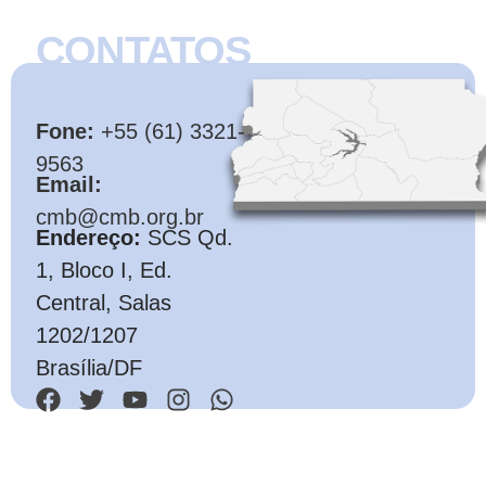
CONTATOS
CMB
Fone:
+55 (61) 3321-
9563
Email:
cmb@cmb.org.br
Endereço:
SCS Qd.
1, Bloco I, Ed.
Central, Salas
1202/1207
Brasília/DF