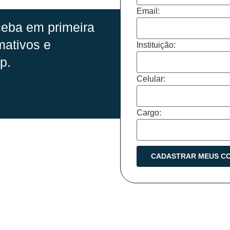
Email:
eba em primeira
mativos e
Instituição:
p.
Celular:
Cargo: