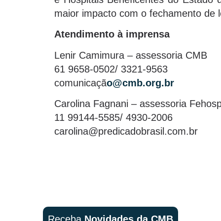
maior impacto com o fechamento de le
Atendimento à imprensa
Lenir Camimura – assessoria CMB
61 9658-0502/ 3321-9563
comunicaçã
o@cmb.org.br
Carolina Fagnani – assessoria Fehos
11 99144-5585/ 4930-2006
carolina@predicadobrasil.com.br
Receba
Novidades da CMB