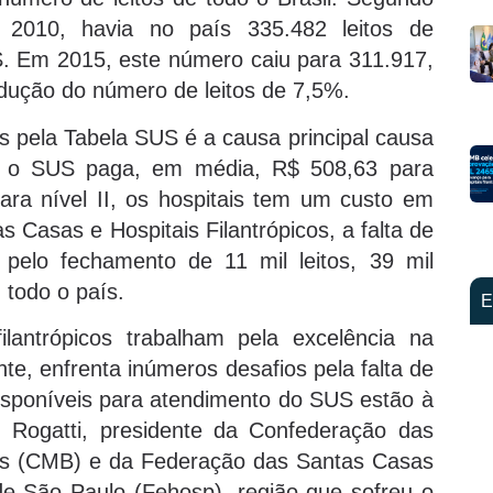
2010, havia no país 335.482 leitos de
S. Em 2015, este número caiu para 311.917,
dução do número de leitos de 7,5%.
 pela Tabela SUS é a causa principal causa
to o SUS paga, em média, R$ 508,63 para
para nível II, os hospitais tem um custo em
s Casas e Hospitais Filantrópicos, a falta de
 pelo fechamento de 11 mil leitos, 39 mil
 todo o país.
E
lantrópicos trabalham pela excelência na
te, enfrenta inúmeros desafios pela falta de
disponíveis para atendimento do SUS estão à
 Rogatti, presidente da Confederação das
cos (CMB) e da Federação das Santas Casas
de São Paulo (Fehosp), região que sofreu o