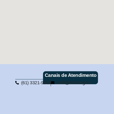
Canais de Atendimento
(61) 3321-9563
cmb@cmb.org.br