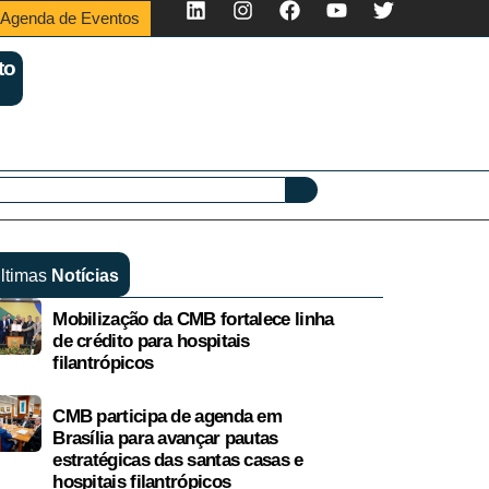
Agenda de Eventos
to
ltimas
Notícias
Mobilização da CMB fortalece linha
de crédito para hospitais
filantrópicos
CMB participa de agenda em
Brasília para avançar pautas
estratégicas das santas casas e
hospitais filantrópicos