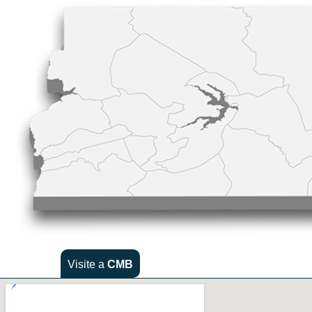
Visite a
CMB