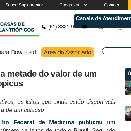
Saúde Suplementar
Congresso
Contato
Canais de Atendimen
(61) 3321-9563
cmb@cmb.org.br
 para Download
Área do Associado
a metade do valor de um
Ú
rópicos
ativos, os leitos que ainda estão disponíveis
ra de um colapso
lho Federal de Medicina publicou
um
número de leitos de todo o Brasil. Segundo