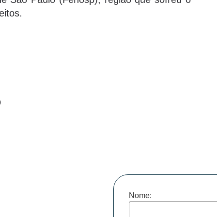
itos.
p
Nome: