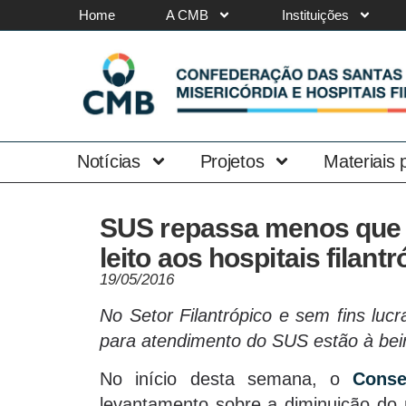
Home
A CMB
Instituições
Notícias
Projetos
Materiais
SUS repassa menos que 
leito aos hospitais filant
19/05/2016
No Setor Filantrópico e sem fins lucr
para atendimento do SUS estão à bei
No início desta semana, o
Conse
levantamento sobre a diminuição do 