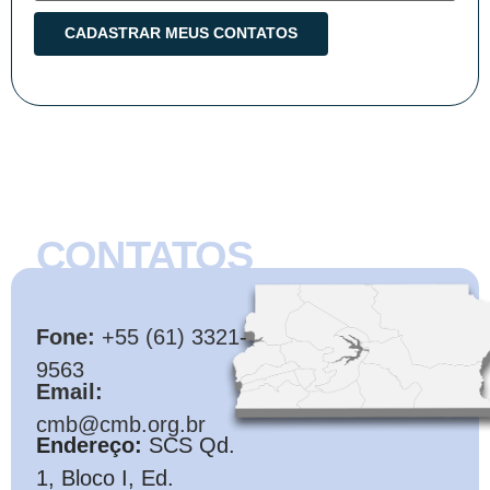
CONTATOS
CMB
Fone:
+55 (61) 3321-
9563
Email:
cmb@cmb.org.br
Endereço:
SCS Qd.
1, Bloco I, Ed.