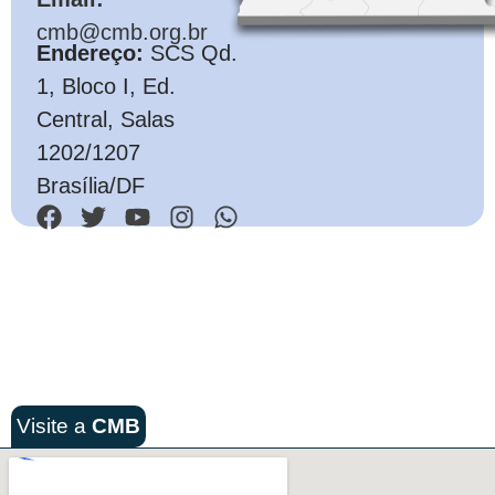
cmb@cmb.org.br
Endereço:
SCS Qd.
1, Bloco I, Ed.
Central, Salas
1202/1207
Brasília/DF
Visite a
CMB