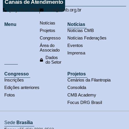
Canais de Atendimento
(61) 3321-9563
cmb@cmb.org.br
Notícias
Menu
Notícias
Projetos
Notícias CMB
Congresso
Notícias Federações
Área do
Eventos
Associado
Imprensa
Dados
do Setor
Congresso
Projetos
Inscrições
Cenários da Filantropia
Edições anteriores
Consolida
Fotos
CMB Academy
Focus DRG Brasil
Sede
Brasília