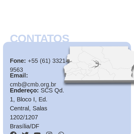
CONTATOS
CMB
Fone:
+55 (61) 3321-
9563
Email:
cmb@cmb.org.br
Endereço:
SCS Qd.
1, Bloco I, Ed.
Central, Salas
1202/1207
Brasília/DF