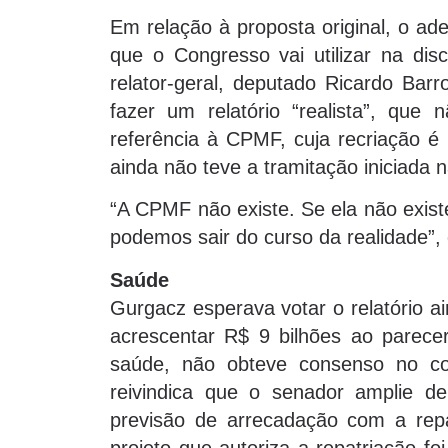
Em relação à proposta original, o ad
que o Congresso vai utilizar na di
relator-geral, deputado Ricardo Bar
fazer um relatório “realista”, qu
referência à CPMF, cuja recriação 
ainda não teve a tramitação iniciada
“A CPMF não existe. Se ela não exist
podemos sair do curso da realidade”, d
Saúde
Gurgacz esperava votar o relatório 
acrescentar R$ 9 bilhões ao parece
saúde, não obteve consenso no co
reivindica que o senador amplie d
previsão de arrecadação com a repa
projeto que autoriza a repatriação f