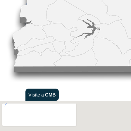
Visite a
CMB