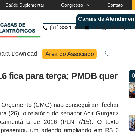
Saúde Suplementar
Congresso
Contato
Canais de Atendimen
(61) 3321-9563
cmb@cmb.org.br
 para Download
Área do Associado
16 fica para terça; PMDB quer
Ú
e
e Orçamento (CMO) não conseguiram fechar
ira (26), o relatório do senador Acir Gurgacz
rçamentária de 2016 (PLN 7/15). O texto
e apresentou um adendo ampliando em R$ 6