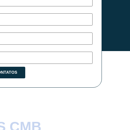
S CMB