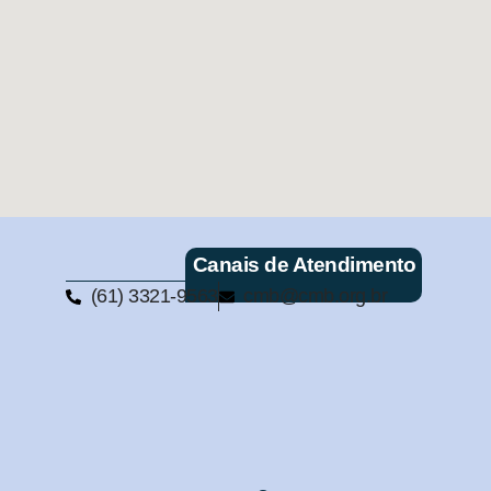
Canais de Atendimento
(61) 3321-9563
cmb@cmb.org.br