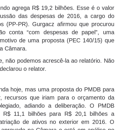
endo agrega R$ 19,2 bilhões. Esse é o valor
scussão das despesas de 2016, a cargo do
ros (PP-PR). Gurgacz afirmou que procurou
e não conta “com despesas de papel”, uma
é motivo de uma proposta (PEC 140/15) que
 na Câmara.
e, não podemos acrescê-la ao relatório. Não
eclarou o relator.
ainda hoje, mas uma proposta do PMDB para
r, recursos que iriam para o orçamento da
legiado, adiando a deliberação. O PMDB
e R$ 11,1 bilhões para R$ 20,1 bilhões a
triação de ativos no exterior em 2016. O
oi aprovado na Câmara e está em análise no