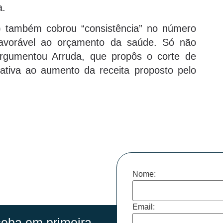
a.
 também cobrou “consistência” no número
 favorável ao orçamento da saúde. Só não
argumentou Arruda, que propôs o corte de
tiva ao aumento da receita proposto pelo
Nome:
Email:
eba em primeira