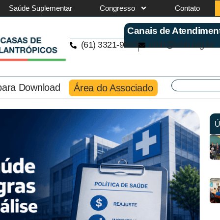
Saúde Suplementar
Congresso
Contato
Canais de Atendimen
(61) 3321-9563
cmb@cmb.org.br
 para Download
Área do Associado
Ú