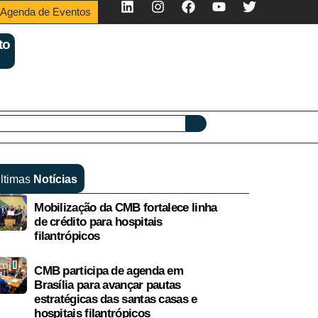
Agenda de Eventos
to
ltimas
Notícias
Mobilização da CMB fortalece linha
de crédito para hospitais
filantrópicos
CMB participa de agenda em
Brasília para avançar pautas
estratégicas das santas casas e
hospitais filantrópicos