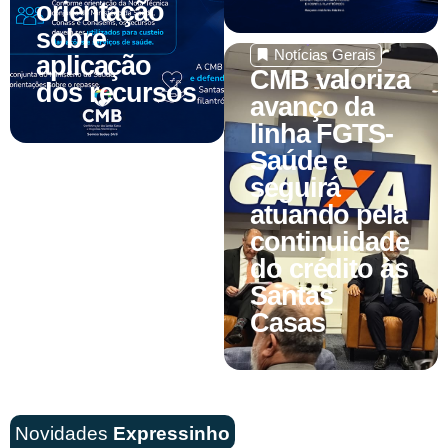
orientação
sobre
Notícias Gerais
aplicação
CMB valoriza
dos recursos
avanço da
linha FGTS-
Saúde e
seguirá
atuando pela
continuidade
do crédito às
Santas
Casas
Novidades
Expressinho