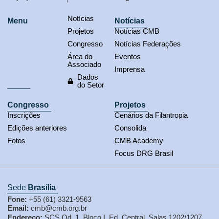
Notícias
Menu
Notícias
Projetos
Notícias CMB
Congresso
Notícias Federações
Área do
Eventos
Associado
Imprensa
Dados
do Setor
Congresso
Projetos
Inscrições
Cenários da Filantropia
Edições anteriores
Consolida
Fotos
CMB Academy
Focus DRG Brasil
Sede
Brasília
Fone:
+55 (61) 3321-9563
Email:
cmb@cmb.org.br
Endereço:
SCS Qd. 1, Bloco I, Ed. Central, Salas 1202/1207