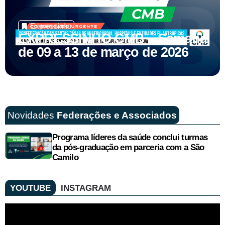
Expressinho
EXPRESSINHO CMB – Semana
de 09 a 13 de março de 2026
Novidades
Federações e Associad
os
Programa líderes da saúde conclui turmas
da pós-graduação em parceria com a São
Camilo
YOUTUBE
INSTAGRAM