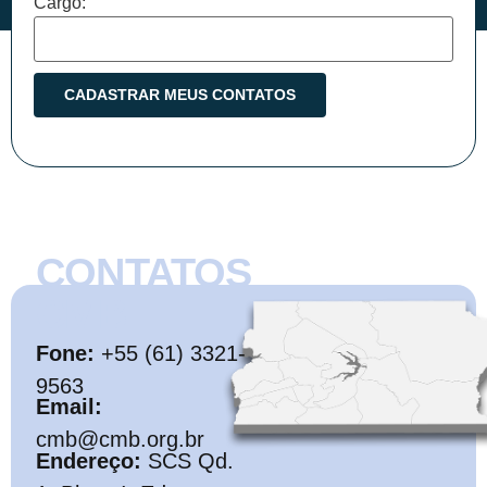
Cargo:
CONTATOS
CMB
Fone:
+55 (61) 3321-
9563
Email:
cmb@cmb.org.br
Endereço:
SCS Qd.