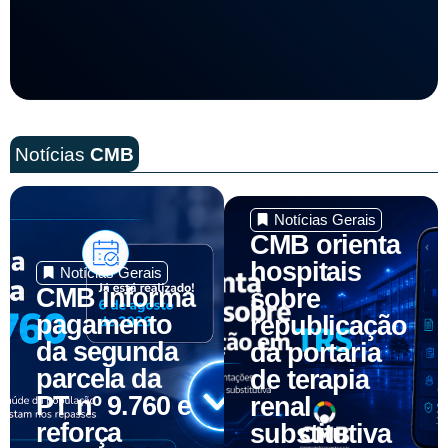
Notícias
CMB
Notícias Gerais
CMB orienta
hospitais
Notícias Gerais
CMB informa
sobre
pagamento
republicação
da segunda
da portaria
parcela da
de terapia
PT nº 9.760 e
renal
reforça
substitutiva